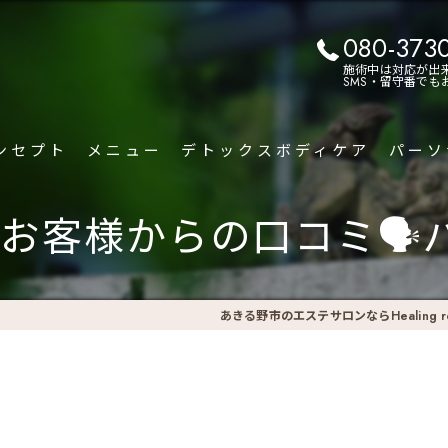
080-373
施術中は対応が出
SMS・留守番で
ンセプト
メニュー
デトックスボディケア
パーソ
お客様からの口コミ🗣️
あきる野市のエステサロンならHealing ro