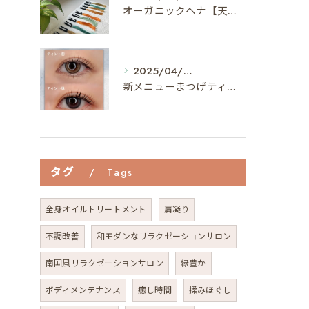
オーガニックヘナ【天然100%ヘナ】でヘアメンテナンス🌿【植物の力で最短40分で染まる】
2025/04/04
新メニューまつげティントって…⁇👀
タグ
Tags
全身オイルトリートメント
肩凝り
不調改善
和モダンなリラクゼーションサロン
南国風リラクゼーションサロン
緑豊か
ボディメンテナンス
癒し時間
揉みほぐし