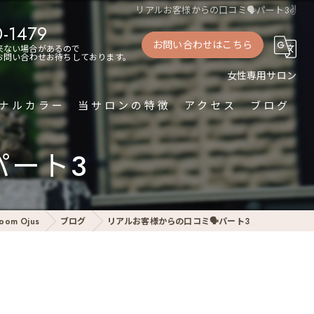
リアルお客様からの口コミ🗣️パート3✌️
0-1479
お問い合わせはこちら
来ない場合があるので
もお問い合わせお待ちしております。
女性専用サロン
ナルカラー
当サロンの特徴
アクセス
ブログ
足つぼ
パート3
デトックス
ボディケア
om Ojus
ブログ
リアルお客様からの口コミ🗣️パート3
パーソナルカラー
トリートメント