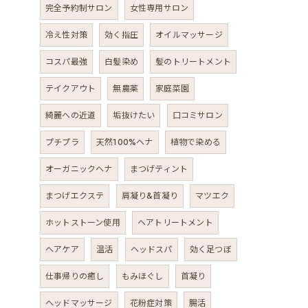
完全予約制サロン
女性専用サロン
冷え性対策
効く指圧
オイルマッサージ
コスパ最強
白髪染め
髪のトリートメント
テイクアウト
無農薬
家庭菜園
綺麗への近道
垢抜けたい
口コミサロン
プチプラ
天然100%ヘナ
植物で染める
オーガニックヘナ
まつげティント
まつげエクステ
肩凝り&首凝り
マツエク
ホットストーン使用
ヘアトリートメント
ヘアケア
温活
ヘッドスパ
効く足つぼ
仕事帰りの癒し
もみほぐし
首凝り
ヘッドマッサージ
花粉症対策
腸活