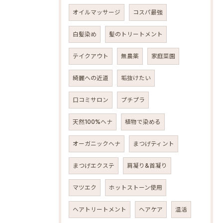
オイルマッサージ
コスパ最強
白髪染め
髪のトリートメント
テイクアウト
無農薬
家庭菜園
綺麗への近道
垢抜けたい
口コミサロン
プチプラ
天然100%ヘナ
植物で染める
オーガニックヘナ
まつげティント
まつげエクステ
肩凝り&首凝り
マツエク
ホットストーン使用
ヘアトリートメント
ヘアケア
温活