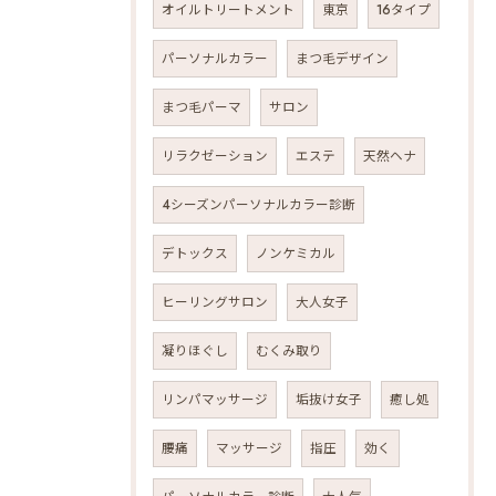
オイルトリートメント
東京
16タイプ
パーソナルカラー
まつ毛デザイン
まつ毛パーマ
サロン
リラクゼーション
エステ
天然ヘナ
4シーズンパーソナルカラー診断
デトックス
ノンケミカル
ヒーリングサロン
大人女子
凝りほぐし
むくみ取り
リンパマッサージ
垢抜け女子
癒し処
腰痛
マッサージ
指圧
効く