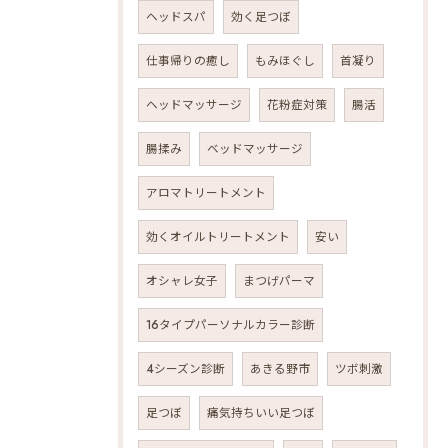
ヘッドスパ
効く足つぼ
仕事帰りの癒し
もみほぐし
首凝り
ヘッドマッサージ
花粉症対策
腸活
腸揉み
ベッドマッサージ
アロマトリートメント
効くオイルトリートメント
安い
オシャレ女子
まつげパーマ
16タイプパーソナルカラー診断
4シーズン診断
あきる野市
ツボ刺激
足つぼ
痛気持ちいい足つぼ