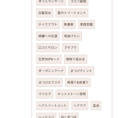
オイルマッサージ
コスパ最強
白髪染め
髪のトリートメント
テイクアウト
無農薬
家庭菜園
綺麗への近道
垢抜けたい
口コミサロン
プチプラ
天然100%ヘナ
植物で染める
オーガニックヘナ
まつげティント
まつげエクステ
肩凝り&首凝り
マツエク
ホットストーン使用
ヘアトリートメント
ヘアケア
温活
ヘッドスパ
効く足つぼ