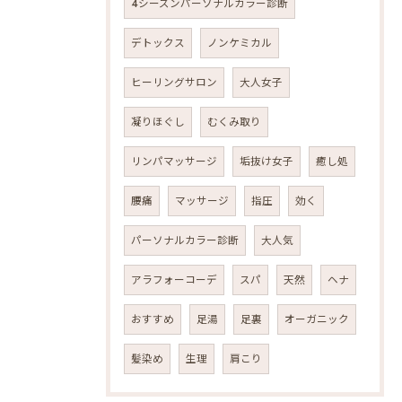
4シーズンパーソナルカラー診断
デトックス
ノンケミカル
ヒーリングサロン
大人女子
凝りほぐし
むくみ取り
リンパマッサージ
垢抜け女子
癒し処
腰痛
マッサージ
指圧
効く
パーソナルカラー診断
大人気
アラフォーコーデ
スパ
天然
ヘナ
おすすめ
足湯
足裏
オーガニック
髪染め
生理
肩こり