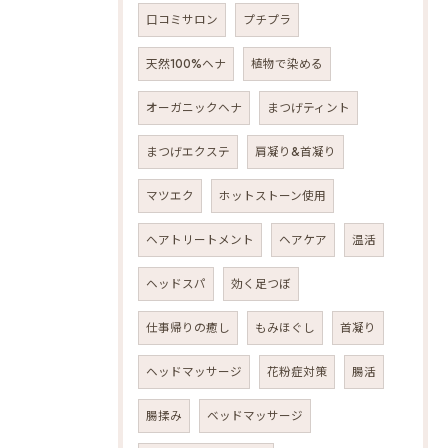
口コミサロン
プチプラ
天然100%ヘナ
植物で染める
オーガニックヘナ
まつげティント
まつげエクステ
肩凝り&首凝り
マツエク
ホットストーン使用
ヘアトリートメント
ヘアケア
温活
ヘッドスパ
効く足つぼ
仕事帰りの癒し
もみほぐし
首凝り
ヘッドマッサージ
花粉症対策
腸活
腸揉み
ベッドマッサージ