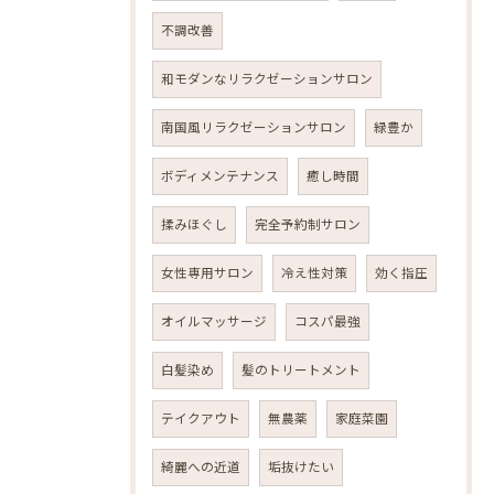
不調改善
和モダンなリラクゼーションサロン
南国風リラクゼーションサロン
緑豊か
ボディメンテナンス
癒し時間
揉みほぐし
完全予約制サロン
女性専用サロン
冷え性対策
効く指圧
オイルマッサージ
コスパ最強
白髪染め
髪のトリートメント
テイクアウト
無農薬
家庭菜園
綺麗への近道
垢抜けたい