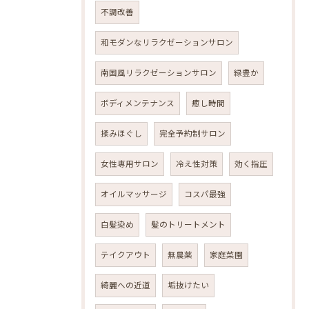
不調改善
和モダンなリラクゼーションサロン
南国風リラクゼーションサロン
緑豊か
ボディメンテナンス
癒し時間
揉みほぐし
完全予約制サロン
女性専用サロン
冷え性対策
効く指圧
オイルマッサージ
コスパ最強
白髪染め
髪のトリートメント
テイクアウト
無農薬
家庭菜園
綺麗への近道
垢抜けたい