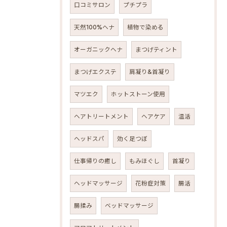
口コミサロン
プチプラ
天然100%ヘナ
植物で染める
オーガニックヘナ
まつげティント
まつげエクステ
肩凝り&首凝り
マツエク
ホットストーン使用
ヘアトリートメント
ヘアケア
温活
ヘッドスパ
効く足つぼ
仕事帰りの癒し
もみほぐし
首凝り
ヘッドマッサージ
花粉症対策
腸活
腸揉み
ベッドマッサージ