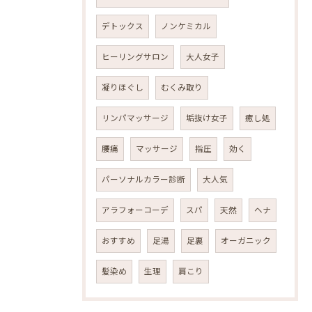
デトックス
ノンケミカル
ヒーリングサロン
大人女子
凝りほぐし
むくみ取り
リンパマッサージ
垢抜け女子
癒し処
腰痛
マッサージ
指圧
効く
パーソナルカラー診断
大人気
アラフォーコーデ
スパ
天然
ヘナ
おすすめ
足湯
足裏
オーガニック
髪染め
生理
肩こり