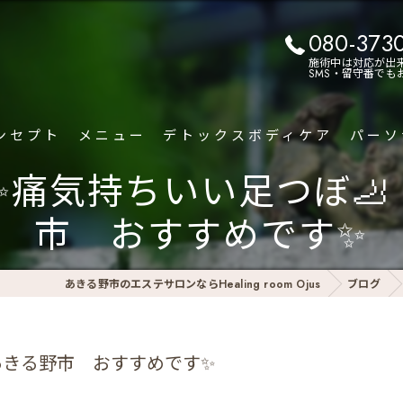
080-373
施術中は対応が出
SMS・留守番で
ンセプト
メニュー
デトックスボディケア
パーソ
1✨痛気持ちいい足つぼ
市 おすすめです✨
あきる野市のエステサロンならHealing room Ojus
ブログ
 あきる野市 おすすめです✨