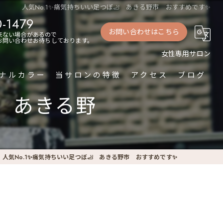
人気No.1✨痛気持ちいい足つぼ🦶 あきる野市 おすすめです✨
0-1479
お問い合わせはこちら
来ない場合があるので
もお問い合わせお待ちしております。
女性専用サロン
ナルカラー
当サロンの特徴
アクセス
ブログ
 あきる野
足つぼ
デトックス
ボディケア
人気No.1✨痛気持ちいい足つぼ🦶 あきる野市 おすすめです✨
パーソナルカラー
トリートメント